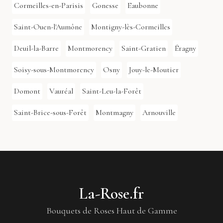
Cormeilles-en-Parisis
Gonesse
Eaubonne
Saint-Ouen-l'Aumône
Montigny-lès-Cormeilles
Deuil-la-Barre
Montmorency
Saint-Gratien
Éragny
Soisy-sous-Montmorency
Osny
Jouy-le-Moutier
Domont
Vauréal
Saint-Leu-la-Forêt
Saint-Brice-sous-Forêt
Montmagny
Arnouville
La-Rose.fr
Bouquets de Roses Haut de Gamme