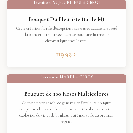
Livraison
AUJOURD'HUI
à
CERGY
Bouquet Du Fleuriste (taille M)
Cette création florale d'exception marie avec audace la pureté
du blanc et la tendresse du rose pour une harmonie
chromatique envoûtante.
119.99 €
Livraison
MARDI
à
CERGY
Bouquet de 100 Roses Multicolores
Chef-d'oeuvre absolu de générosité florale, ce bouquet
exceptionnel rassemble cent roses multicolores dans une
explosion de vie et de bonheur qui émerveille au premier
regard.