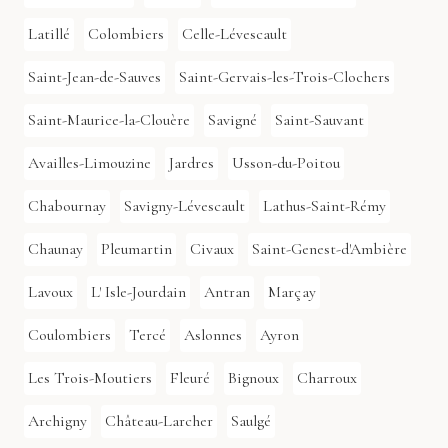
Latillé
Colombiers
Celle-Lévescault
Saint-Jean-de-Sauves
Saint-Gervais-les-Trois-Clochers
Saint-Maurice-la-Clouère
Savigné
Saint-Sauvant
Availles-Limouzine
Jardres
Usson-du-Poitou
Chabournay
Savigny-Lévescault
Lathus-Saint-Rémy
Chaunay
Pleumartin
Civaux
Saint-Genest-d'Ambière
Lavoux
L' Isle-Jourdain
Antran
Marçay
Coulombiers
Tercé
Aslonnes
Ayron
Les Trois-Moutiers
Fleuré
Bignoux
Charroux
Archigny
Château-Larcher
Saulgé