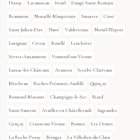
Dissay
Lavausseau
Iteuil
Dangé-Saint-Romain
Beaumont
Nouaillé-Maupertuis
Smarves
Cissé
Saint-Julien-l'Ars
Thuré
Valdivienne
Nieuil-l'Espoir
Lusignan
Civray
Rouillé
Lencloître
Sèvres-Anxaumont
Vouneuil-sur-Vienne
Lussac-les-Châteaux
Avanton
Scorbé-Clairvaux
Mirebeau
Roches-Prémarie-Andillé
Quinçay
Bonneuil-Matours
Champigny-le-Sec
Biard
Saint-Sauveur
Availles-en-Châtellerault
Ingrandes
Gençay
Cenon-sur-Vienne
Bonnes
Les Ormes
La Roche-Posay
Béruges
La Villedieu-du-Clain