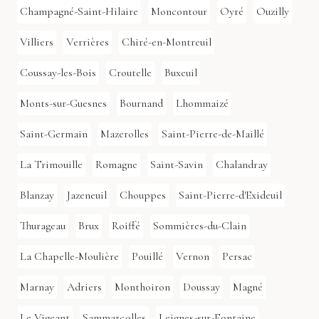
Champagné-Saint-Hilaire
Moncontour
Oyré
Ouzilly
Villiers
Verrières
Chiré-en-Montreuil
Coussay-les-Bois
Croutelle
Buxeuil
Monts-sur-Guesnes
Bournand
Lhommaizé
Saint-Germain
Mazerolles
Saint-Pierre-de-Maillé
La Trimouille
Romagne
Saint-Savin
Chalandray
Blanzay
Jazeneuil
Chouppes
Saint-Pierre-d'Exideuil
Thurageau
Brux
Roiffé
Sommières-du-Clain
La Chapelle-Moulière
Pouillé
Vernon
Persac
Marnay
Adriers
Monthoiron
Doussay
Magné
Le Vigeant
Sammarçolles
Leignes-sur-Fontaine