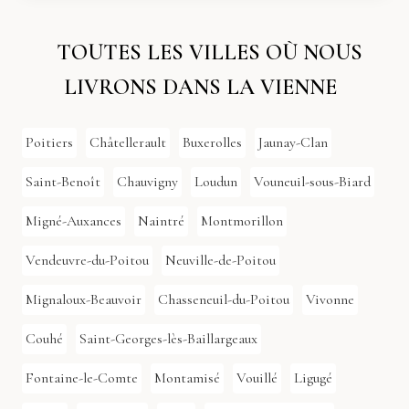
TOUTES LES VILLES OÙ NOUS
LIVRONS DANS LA VIENNE
Poitiers
Châtellerault
Buxerolles
Jaunay-Clan
Saint-Benoît
Chauvigny
Loudun
Vouneuil-sous-Biard
Migné-Auxances
Naintré
Montmorillon
Vendeuvre-du-Poitou
Neuville-de-Poitou
Mignaloux-Beauvoir
Chasseneuil-du-Poitou
Vivonne
Couhé
Saint-Georges-lès-Baillargeaux
Fontaine-le-Comte
Montamisé
Vouillé
Ligugé