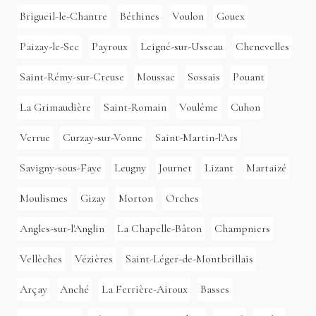
Brigueil-le-Chantre
Béthines
Voulon
Gouex
Paizay-le-Sec
Payroux
Leigné-sur-Usseau
Chenevelles
Saint-Rémy-sur-Creuse
Moussac
Sossais
Pouant
La Grimaudière
Saint-Romain
Voulême
Cuhon
Verrue
Curzay-sur-Vonne
Saint-Martin-l'Ars
Savigny-sous-Faye
Leugny
Journet
Lizant
Martaizé
Moulismes
Gizay
Morton
Orches
Angles-sur-l'Anglin
La Chapelle-Bâton
Champniers
Vellèches
Vézières
Saint-Léger-de-Montbrillais
Arçay
Anché
La Ferrière-Airoux
Basses