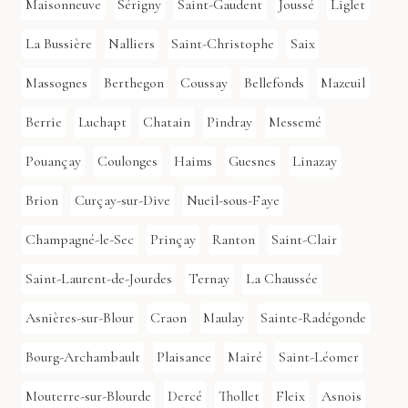
Maisonneuve
Sérigny
Saint-Gaudent
Joussé
Liglet
La Bussière
Nalliers
Saint-Christophe
Saix
Massognes
Berthegon
Coussay
Bellefonds
Mazeuil
Berrie
Luchapt
Chatain
Pindray
Messemé
Pouançay
Coulonges
Haims
Guesnes
Linazay
Brion
Curçay-sur-Dive
Nueil-sous-Faye
Champagné-le-Sec
Prinçay
Ranton
Saint-Clair
Saint-Laurent-de-Jourdes
Ternay
La Chaussée
Asnières-sur-Blour
Craon
Maulay
Sainte-Radégonde
Bourg-Archambault
Plaisance
Mairé
Saint-Léomer
Mouterre-sur-Blourde
Dercé
Thollet
Fleix
Asnois