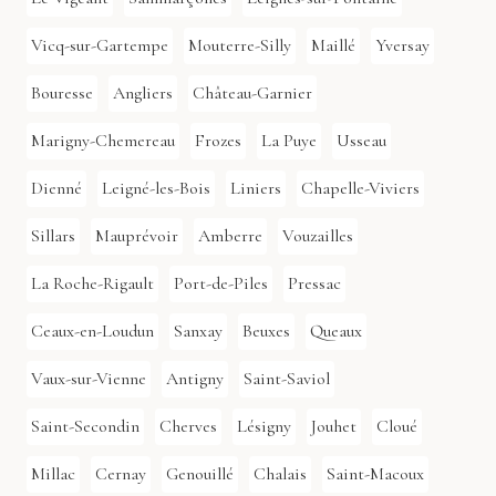
Vicq-sur-Gartempe
Mouterre-Silly
Maillé
Yversay
Bouresse
Angliers
Château-Garnier
Marigny-Chemereau
Frozes
La Puye
Usseau
Dienné
Leigné-les-Bois
Liniers
Chapelle-Viviers
Sillars
Mauprévoir
Amberre
Vouzailles
La Roche-Rigault
Port-de-Piles
Pressac
Ceaux-en-Loudun
Sanxay
Beuxes
Queaux
Vaux-sur-Vienne
Antigny
Saint-Saviol
Saint-Secondin
Cherves
Lésigny
Jouhet
Cloué
Millac
Cernay
Genouillé
Chalais
Saint-Macoux