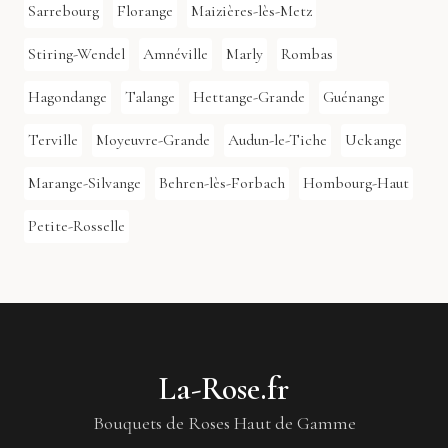
Sarrebourg
Florange
Maizières-lès-Metz
Stiring-Wendel
Amnéville
Marly
Rombas
Hagondange
Talange
Hettange-Grande
Guénange
Terville
Moyeuvre-Grande
Audun-le-Tiche
Uckange
Marange-Silvange
Behren-lès-Forbach
Hombourg-Haut
Petite-Rosselle
La-Rose.fr
Bouquets de Roses Haut de Gamme