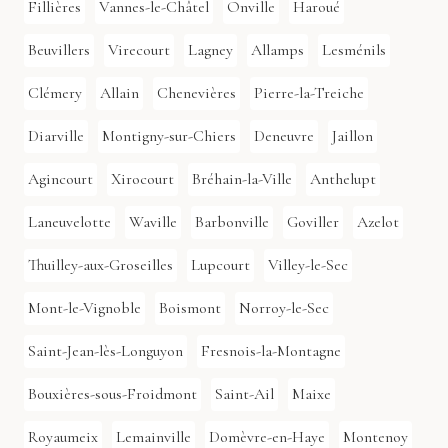
Fillières
Vannes-le-Châtel
Onville
Haroué
Beuvillers
Virecourt
Lagney
Allamps
Lesménils
Clémery
Allain
Chenevières
Pierre-la-Treiche
Diarville
Montigny-sur-Chiers
Deneuvre
Jaillon
Agincourt
Xirocourt
Bréhain-la-Ville
Anthelupt
Laneuvelotte
Waville
Barbonville
Goviller
Azelot
Thuilley-aux-Groseilles
Lupcourt
Villey-le-Sec
Mont-le-Vignoble
Boismont
Norroy-le-Sec
Saint-Jean-lès-Longuyon
Fresnois-la-Montagne
Bouxières-sous-Froidmont
Saint-Ail
Maixe
Royaumeix
Lemainville
Domèvre-en-Haye
Montenoy