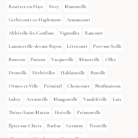
Rosières-en-Haye
Sivry
Manonville
Gerbécourt-et-Haplemont
Armaucourt
Abbéville-lès-Conflans
Vigneulles
Raucourt
Laneuveville-devant-Bayon
Létricourt
Port-sur-Seille
Bouvron
Puxieux
Vacqueville
Minorville
Olley
Drouville
Herbéviller
Hablainville
Bruville
Ormes-et-Ville
Fréménil
Chenicourt
Neufmaisons
Lubey
Avrainville
Mangonville
Vandeléville
Laix
Thézey-Saint-Martin
Hoéville
Frémonville
Épiez-sur-Chiers
Barbas
Germiny
Tronville