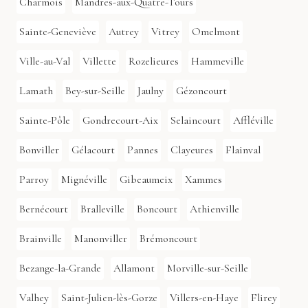
Charmois
Mandres-aux-Quatre-Tours
Sainte-Geneviève
Autrey
Vitrey
Omelmont
Ville-au-Val
Villette
Rozelieures
Hammeville
Lamath
Bey-sur-Seille
Jaulny
Gézoncourt
Sainte-Pôle
Gondrecourt-Aix
Selaincourt
Affléville
Bonviller
Gélacourt
Pannes
Clayeures
Flainval
Parroy
Mignéville
Gibeaumeix
Xammes
Bernécourt
Bralleville
Boncourt
Athienville
Brainville
Manonviller
Brémoncourt
Bezange-la-Grande
Allamont
Morville-sur-Seille
Valhey
Saint-Julien-lès-Gorze
Villers-en-Haye
Flirey