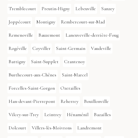
Tremblecourt
Preutin-Higny
Lebeuville
Sanzey
Joppécourt
Montigny
Rembercourt-sur-Mad
Remenoville
Bauzemont
Laneuveville-derrière-Foug
Rogéville
Coyviller
Saint-Germain
Vaudeville
Battigny
Saint-Supplet
Crantenoy
Burthecourt-aux-Chênes
Saint-Marcel
Forcelles-Saint-Gorgon
Ozerailles
Han-devant-Pierrepont
Reherrey
Bouillonville
Vilcey-sur-Trey
Leintrey
Hénaménil
Bazailles
Dolcourt
Villers-lès-Moivrons
Landremont