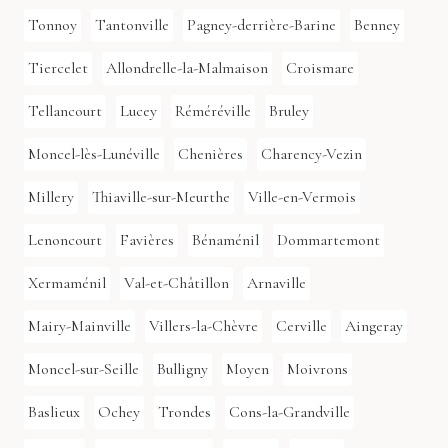
Tonnoy
Tantonville
Pagney-derrière-Barine
Benney
Tiercelet
Allondrelle-la-Malmaison
Croismare
Tellancourt
Lucey
Réméréville
Bruley
Moncel-lès-Lunéville
Chenières
Charency-Vezin
Millery
Thiaville-sur-Meurthe
Ville-en-Vermois
Lenoncourt
Favières
Bénaménil
Dommartemont
Xermaménil
Val-et-Châtillon
Arnaville
Mairy-Mainville
Villers-la-Chèvre
Cerville
Aingeray
Moncel-sur-Seille
Bulligny
Moyen
Moivrons
Baslieux
Ochey
Trondes
Cons-la-Grandville