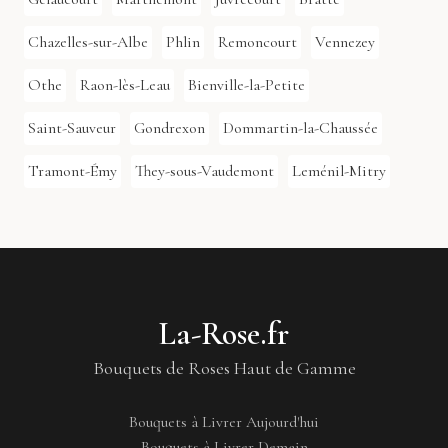
Chazelles-sur-Albe
Phlin
Remoncourt
Vennezey
Othe
Raon-lès-Leau
Bienville-la-Petite
Saint-Sauveur
Gondrexon
Dommartin-la-Chaussée
Tramont-Émy
They-sous-Vaudemont
Leménil-Mitry
La-Rose.fr
Bouquets de Roses Haut de Gamme
Bouquets à Livrer Aujourd'hui
Bouquets à Livrer Demain