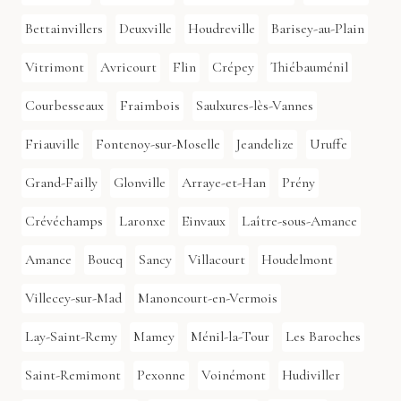
Bettainvillers
Deuxville
Houdreville
Barisey-au-Plain
Vitrimont
Avricourt
Flin
Crépey
Thiébauménil
Courbesseaux
Fraimbois
Saulxures-lès-Vannes
Friauville
Fontenoy-sur-Moselle
Jeandelize
Uruffe
Grand-Failly
Glonville
Arraye-et-Han
Prény
Crévéchamps
Laronxe
Einvaux
Laître-sous-Amance
Amance
Boucq
Sancy
Villacourt
Houdelmont
Villecey-sur-Mad
Manoncourt-en-Vermois
Lay-Saint-Remy
Mamey
Ménil-la-Tour
Les Baroches
Saint-Remimont
Pexonne
Voinémont
Hudiviller