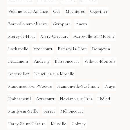
Velaine-sous-Amance
Gye
Magnières
Ogéviller
Bainville-aux-Miroirs
Gripport
Anoux
Mercy-le-Haut
Xivry-Circourt
Autreville-sur-Moselle
Lachapelle
Vroncourt
Barisey-la-Côte
Domjevin
Bezaumont
Anderny
Buissoncourt
Ville-au-Montois
Ancerviller
Neuviller-sur-Moselle
Manoncourt-en-Woëvre
Hannonville-Suzémont
Praye
Emberménil
Arracourt
Noviant-aux-Prés
Thélod
Mailly-sur-Seille
Serres
Méhoncourt
Parey-Saint-Césaire
Murville
Colmey