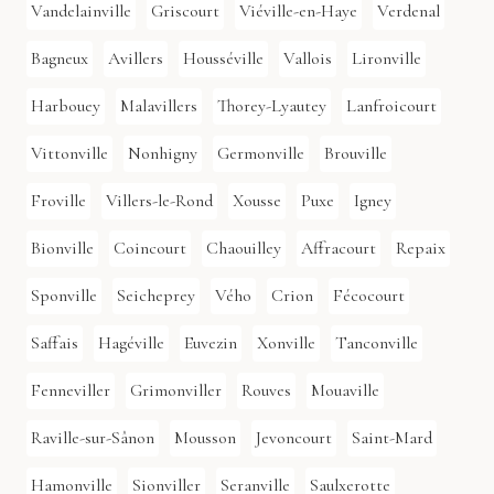
Vandelainville
Griscourt
Viéville-en-Haye
Verdenal
Bagneux
Avillers
Housséville
Vallois
Lironville
Harbouey
Malavillers
Thorey-Lyautey
Lanfroicourt
Vittonville
Nonhigny
Germonville
Brouville
Froville
Villers-le-Rond
Xousse
Puxe
Igney
Bionville
Coincourt
Chaouilley
Affracourt
Repaix
Sponville
Seicheprey
Vého
Crion
Fécocourt
Saffais
Hagéville
Euvezin
Xonville
Tanconville
Fenneviller
Grimonviller
Rouves
Mouaville
Raville-sur-Sânon
Mousson
Jevoncourt
Saint-Mard
Hamonville
Sionviller
Seranville
Saulxerotte