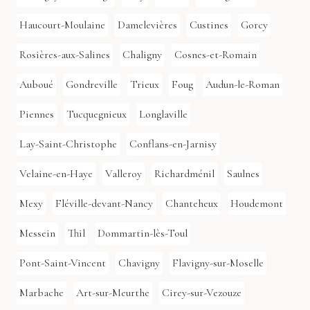
Haucourt-Moulaine
Damelevières
Custines
Gorcy
Rosières-aux-Salines
Chaligny
Cosnes-et-Romain
Auboué
Gondreville
Trieux
Foug
Audun-le-Roman
Piennes
Tucquegnieux
Longlaville
Lay-Saint-Christophe
Conflans-en-Jarnisy
Velaine-en-Haye
Valleroy
Richardménil
Saulnes
Mexy
Fléville-devant-Nancy
Chanteheux
Houdemont
Messein
Thil
Dommartin-lès-Toul
Pont-Saint-Vincent
Chavigny
Flavigny-sur-Moselle
Marbache
Art-sur-Meurthe
Cirey-sur-Vezouze