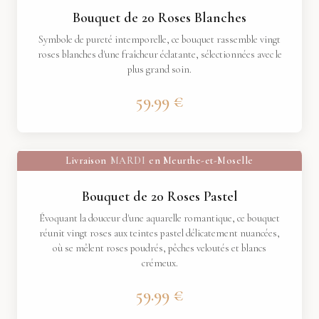
Bouquet de 20 Roses Blanches
Symbole de pureté intemporelle, ce bouquet rassemble vingt
roses blanches d'une fraîcheur éclatante, sélectionnées avec le
plus grand soin.
59.99 €
Livraison
MARDI
en Meurthe-et-Moselle
Bouquet de 20 Roses Pastel
Évoquant la douceur d'une aquarelle romantique, ce bouquet
réunit vingt roses aux teintes pastel délicatement nuancées,
où se mêlent roses poudrés, pêches veloutés et blancs
crémeux.
59.99 €