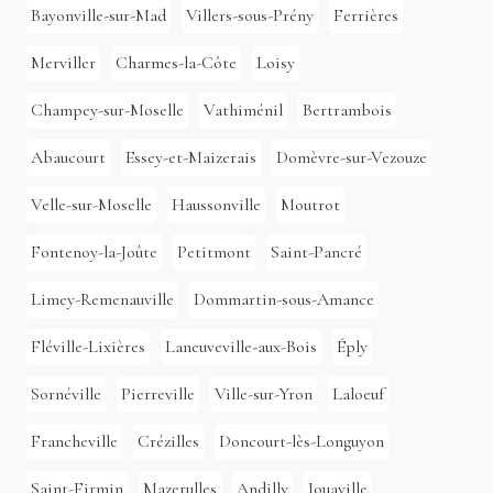
Bayonville-sur-Mad
Villers-sous-Prény
Ferrières
Merviller
Charmes-la-Côte
Loisy
Champey-sur-Moselle
Vathiménil
Bertrambois
Abaucourt
Essey-et-Maizerais
Domèvre-sur-Vezouze
Velle-sur-Moselle
Haussonville
Moutrot
Fontenoy-la-Joûte
Petitmont
Saint-Pancré
Limey-Remenauville
Dommartin-sous-Amance
Fléville-Lixières
Laneuveville-aux-Bois
Éply
Sornéville
Pierreville
Ville-sur-Yron
Laloeuf
Francheville
Crézilles
Doncourt-lès-Longuyon
Saint-Firmin
Mazerulles
Andilly
Jouaville