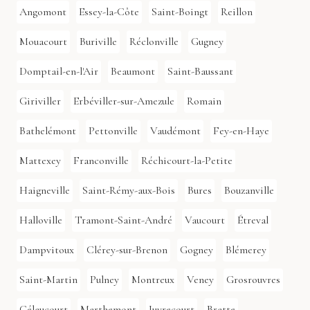
Angomont
Essey-la-Côte
Saint-Boingt
Reillon
Mouacourt
Buriville
Réclonville
Gugney
Domptail-en-l'Air
Beaumont
Saint-Baussant
Giriviller
Erbéviller-sur-Amezule
Romain
Bathelémont
Pettonville
Vaudémont
Fey-en-Haye
Mattexey
Franconville
Réchicourt-la-Petite
Haigneville
Saint-Rémy-aux-Bois
Bures
Bouzanville
Halloville
Tramont-Saint-André
Vaucourt
Étreval
Dampvitoux
Clérey-sur-Brenon
Gogney
Blémerey
Saint-Martin
Pulney
Montreux
Veney
Grosrouvres
Gélaucourt
Marthemont
Juvrecourt
Bratte