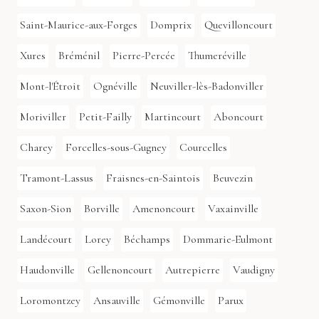
Saint-Maurice-aux-Forges
Domprix
Quevilloncourt
Xures
Bréménil
Pierre-Percée
Thumeréville
Mont-l'Étroit
Ognéville
Neuviller-lès-Badonviller
Moriviller
Petit-Failly
Martincourt
Aboncourt
Charey
Forcelles-sous-Gugney
Courcelles
Tramont-Lassus
Fraisnes-en-Saintois
Beuvezin
Saxon-Sion
Borville
Amenoncourt
Vaxainville
Landécourt
Lorey
Béchamps
Dommarie-Eulmont
Haudonville
Gellenoncourt
Autrepierre
Vaudigny
Loromontzey
Ansauville
Gémonville
Parux