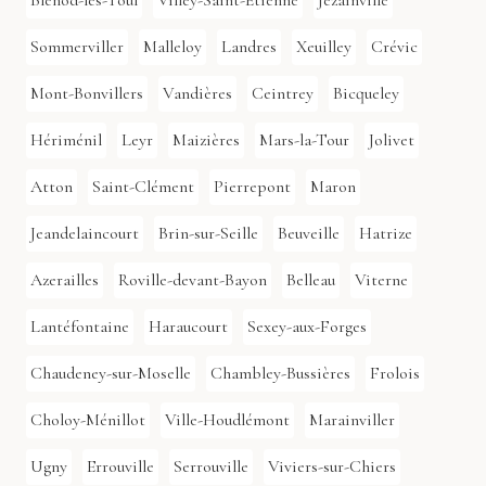
Blénod-lès-Toul
Villey-Saint-Étienne
Jezainville
Sommerviller
Malleloy
Landres
Xeuilley
Crévic
Mont-Bonvillers
Vandières
Ceintrey
Bicqueley
Hériménil
Leyr
Maizières
Mars-la-Tour
Jolivet
Atton
Saint-Clément
Pierrepont
Maron
Jeandelaincourt
Brin-sur-Seille
Beuveille
Hatrize
Azerailles
Roville-devant-Bayon
Belleau
Viterne
Lantéfontaine
Haraucourt
Sexey-aux-Forges
Chaudeney-sur-Moselle
Chambley-Bussières
Frolois
Choloy-Ménillot
Ville-Houdlémont
Marainviller
Ugny
Errouville
Serrouville
Viviers-sur-Chiers