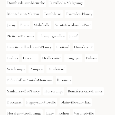
Dombasle-sur-Meurthe
Jarville-la-Malgrange
Mont-Saint-Martin
Tomblaine
Essey-lès-Nancy
Jarny
Briey
Malzéville
Saint-Nicolas-de-Port
Neuves-Maisons
Champigneulles
Joeuf
Laneuveville-devant-Nancy
Frouard
Homécourt
Ludres
Liverdun
Heillecourt
Longuyon
Pulnoy
Seichamps
Pompey
Dieulouard
Blénod-lès-Pont-à-Mousson
Écrouves
Saulxures-lès-Nancy
Herserange
Bouxières-aux-Dames
Baccarat
Pagny-sur-Moselle
Blainville-sur-l'Eau
Hussigny-Godbrange
Lexy
Réhon
Varangéville