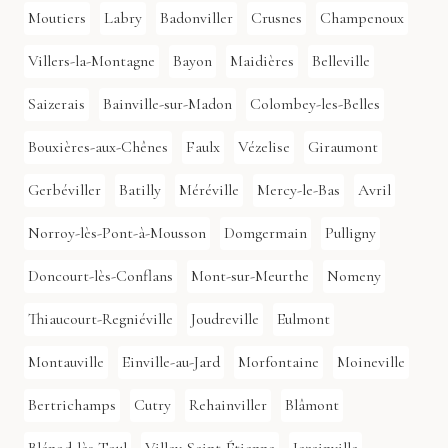
Moutiers
Labry
Badonviller
Crusnes
Champenoux
Villers-la-Montagne
Bayon
Maidières
Belleville
Saizerais
Bainville-sur-Madon
Colombey-les-Belles
Bouxières-aux-Chênes
Faulx
Vézelise
Giraumont
Gerbéviller
Batilly
Méréville
Mercy-le-Bas
Avril
Norroy-lès-Pont-à-Mousson
Domgermain
Pulligny
Doncourt-lès-Conflans
Mont-sur-Meurthe
Nomeny
Thiaucourt-Regniéville
Joudreville
Eulmont
Montauville
Einville-au-Jard
Morfontaine
Moineville
Bertrichamps
Cutry
Rehainviller
Blâmont