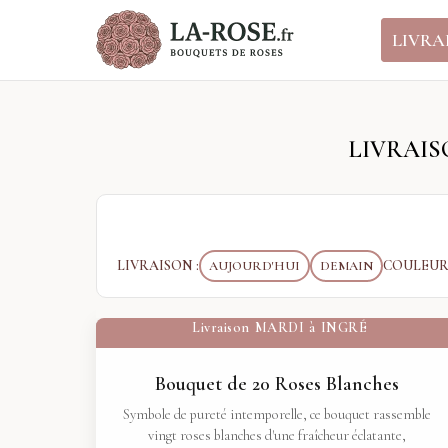
Panneau de gestion des cookies
LIVRA
LIVRAIS
LIVRAISON :
COULEUR 
AUJOURD'HUI
DEMAIN
Livraison
MARDI
à
INGRÉ
Bouquet de 20 Roses Blanches
Symbole de pureté intemporelle, ce bouquet rassemble
vingt roses blanches d'une fraîcheur éclatante,