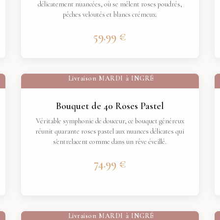
délicatement nuancées, où se mêlent roses poudrés,
pêches veloutés et blancs crémeux.
59.99 €
Livraison
MARDI
à
INGRÉ
Bouquet de 40 Roses Pastel
Véritable symphonie de douceur, ce bouquet généreux
réunit quarante roses pastel aux nuances délicates qui
s'entrelacent comme dans un rêve éveillé.
74.99 €
Livraison
MARDI
à
INGRÉ