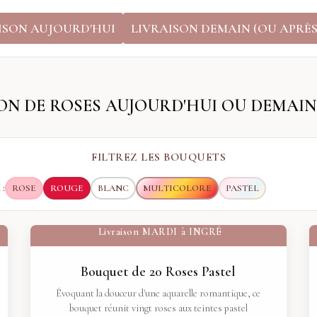
ISON AUJOURD'HUI
LIVRAISON DEMAIN (OU APRÈS
ON DE ROSES AUJOURD'HUI OU DEMAIN
FILTREZ LES BOUQUETS
:
ROSE
ROUGE
BLANC
MULTICOLORE
PASTEL
Livraison
MARDI
à
INGRÉ
Bouquet de 20 Roses Pastel
Évoquant la douceur d'une aquarelle romantique, ce
bouquet réunit vingt roses aux teintes pastel