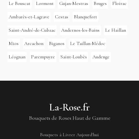
Le Bouscat
Lormont
Gujan-Mestras
Bruges
Floirac
Ambarès-et-Lagrave
Cestas
Blanquefort
Saint-André-de-Cubzac
Andernos-les-Bains
Le Haillan
Mios
Arcachon
Biganos
Le Taillan-Médoc
Léognan
Parempuyre
Saint-Loubès
Audenge
La-Rose.fr
Bouquets de Roses Haut de Gamme
Bouquets à Livrer Aujourd'hui