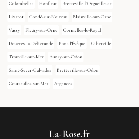
Colombelles
Honfleur
Bretteville-l'Orgueilleuse
Livarot
Condé-sur-Noireau
Blainville-sur-Orne
Vassy
Fleury-sur-Orne
Cormelles-le-Royal
Douvres-la-Délivrande
Pont-l'Évêque
Giberville
Trouville-sur-Mer
Aunay-sur-Odon
Saint-Sever-Calvados
Bretteville-sur-Odon
Courseulles-sur-Mer
Argences
La-Rose.fr