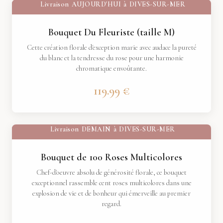
Livraison
AUJOURD'HUI
à
DIVES-SUR-MER
Bouquet Du Fleuriste (taille M)
Cette création florale d'exception marie avec audace la pureté
du blanc et la tendresse du rose pour une harmonie
chromatique envoûtante.
119.99 €
Livraison
DEMAIN
à
DIVES-SUR-MER
Bouquet de 100 Roses Multicolores
Chef-d'oeuvre absolu de générosité florale, ce bouquet
exceptionnel rassemble cent roses multicolores dans une
explosion de vie et de bonheur qui émerveille au premier
regard.