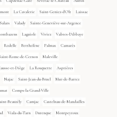
n
Capdenac-Gare
Sévérac-le-Château
Aubin
lmont
La Cavalerie
Saint-Geniez-d'Olt
Laissac
Salars
Valady
Sainte-Geneviève-sur-Argence
ontbazens
Laguiole
Viviez
Vabres-l'Abbaye
Rodelle
Bertholène
Palmas
Camarès
Saint-Rome-de-Cernon
Maleville
ausse-et-Diège
La Rouquette
Asprières
Najac
Saint-Jean-du-Bruel
Mur-de-Barrez
mmat
Comps-la-Grand-Ville
aint-Beauzély
Camjac
Castelnau-de-Mandailles
nd
Viala-du-Tarn
Durenque
Montpeyroux