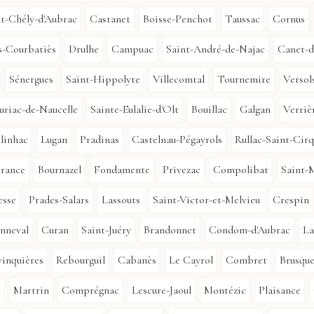
nt-Chély-d'Aubrac
Castanet
Boisse-Penchot
Taussac
Cornus
es-Courbatiès
Drulhe
Campuac
Saint-André-de-Najac
Canet-d
Sénergues
Saint-Hippolyte
Villecomtal
Tournemire
Versol
uriac-de-Naucelle
Sainte-Eulalie-d'Olt
Bouillac
Galgan
Verriè
linhac
Lugan
Pradinas
Castelnau-Pégayrols
Rullac-Saint-Cirq
lrance
Bournazel
Fondamente
Privezac
Compolibat
Saint-
esse
Prades-Salars
Lassouts
Saint-Victor-et-Melvieu
Crespin
nneval
Curan
Saint-Juéry
Brandonnet
Condom-d'Aubrac
La
vinquières
Rebourguil
Cabanès
Le Cayrol
Combret
Brusqu
t
Martrin
Comprégnac
Lescure-Jaoul
Montézic
Plaisance