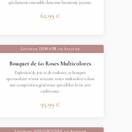
qui dansent ensemble dans une harmonie joyeuse.
62.99 €
Livraison
DEMAIN
en Aveyron
Bouquet de 60 Roses Multicolores
Explosion de joie et de couleurs, ce bouquet
spectaculaire réunit soixante roses multicolores dans
une composition généreuse qui célèbre la vie avec
exubérance.
95.99 €
Livraison
AUJOURD'HUI
en Aveyron