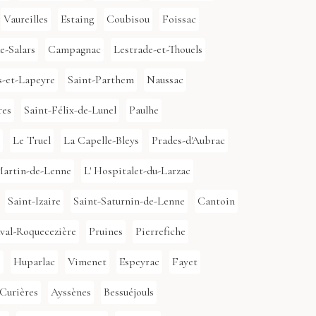
Vaureilles
Estaing
Coubisou
Foissac
e-Salars
Campagnac
Lestrade-et-Thouels
s-et-Lapeyre
Saint-Parthem
Naussac
res
Saint-Félix-de-Lunel
Paulhe
Le Truel
La Capelle-Bleys
Prades-d'Aubrac
Martin-de-Lenne
L' Hospitalet-du-Larzac
Saint-Izaire
Saint-Saturnin-de-Lenne
Cantoin
val-Roquecezière
Pruines
Pierrefiche
e
Huparlac
Vimenet
Espeyrac
Fayet
Curières
Ayssènes
Bessuéjouls