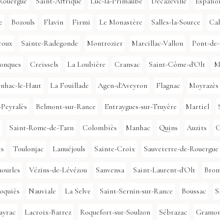
-Rouergue
Saint-Affrique
Luc-la-Primaube
Decazeville
Espalio
e
Bozouls
Flavin
Firmi
Le Monastère
Salles-la-Source
Ca
roux
Sainte-Radegonde
Montrozier
Marcillac-Vallon
Pont-de-
onques
Creissels
La Loubière
Cransac
Saint-Côme-d'Olt
M
inhac-le-Haut
La Fouillade
Agen-d'Aveyron
Flagnac
Moyrazès
-Peyralès
Belmont-sur-Rance
Entraygues-sur-Truyère
Martiel
c
Saint-Rome-de-Tarn
Colombiès
Manhac
Quins
Auzits
C
ts
Toulonjac
Lanuéjouls
Sainte-Croix
Sauveterre-de-Rouergue
hourles
Vézins-de-Lévézou
Sanvensa
Saint-Laurent-d'Olt
Bro
oquiès
Nauviale
La Selve
Saint-Sernin-sur-Rance
Boussac
S
ayrac
Lacroix-Barrez
Roquefort-sur-Soulzon
Sébrazac
Gramo