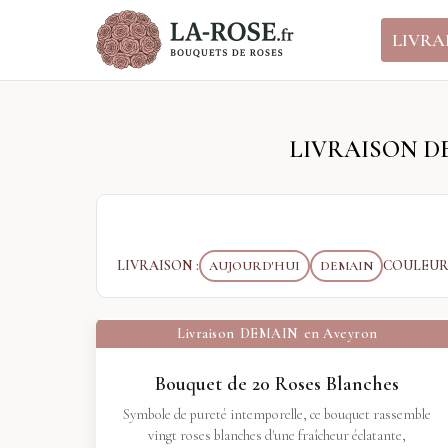
Panneau de gestion des cookies
LIVRA
LIVRAISON D
LIVRAISON :
COULEUR 
AUJOURD'HUI
DEMAIN
Livraison
DEMAIN
en Aveyron
Bouquet de 20 Roses Blanches
Symbole de pureté intemporelle, ce bouquet rassemble
vingt roses blanches d'une fraîcheur éclatante,