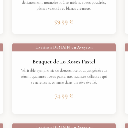
délicatement nuancées, où se mêlent roses poudrés,
pêches veloutés et blancs crémeux.
59.99 €
Livraison
DEMAIN
en Aveyron
Bouquet de 40 Roses Pastel
Véritable symphonie de douceur, ce bouquet généreux
réunit quarante roses pastel aux nuances délicates qui
s'entrelacent comme dans un rêve éveillé.
74.99 €
Livraison
DEMAIN
en Aveyron