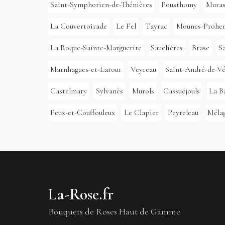
Saint-Symphorien-de-Thénières
Pousthomy
Mura
La Couvertoirade
Le Fel
Tayrac
Mounes-Prohe
La Roque-Sainte-Marguerite
Sauclières
Brasc
Sa
Marnhagues-et-Latour
Veyreau
Saint-André-de-Vé
Castelmary
Sylvanès
Murols
Cassuéjouls
La B
Peux-et-Couffouleux
Le Clapier
Peyreleau
Méla
La-Rose.fr
Bouquets de Roses Haut de Gamme