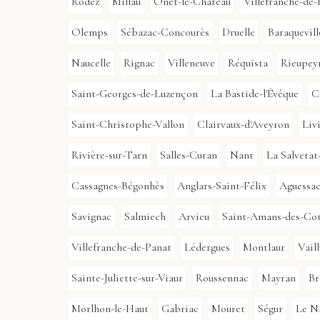
Rodez
Millau
Onet-le-Château
Villefranche-de
Olemps
Sébazac-Concourès
Druelle
Baraquevill
Naucelle
Rignac
Villeneuve
Réquista
Rieupey
Saint-Georges-de-Luzençon
La Bastide-l'Évêque
C
Saint-Christophe-Vallon
Clairvaux-d'Aveyron
Liv
Rivière-sur-Tarn
Salles-Curan
Nant
La Salvetat
Cassagnes-Bégonhès
Anglars-Saint-Félix
Aguessa
Savignac
Salmiech
Arvieu
Saint-Amans-des-Co
Villefranche-de-Panat
Lédergues
Montlaur
Vail
Sainte-Juliette-sur-Viaur
Roussennac
Mayran
Br
Morlhon-le-Haut
Gabriac
Mouret
Ségur
Le N