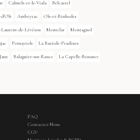
ar
Calmels-et-le-Viala
Belcastel
-d'Olt
Ambeyrac
Ols-et-Rinhodes
-Laurent-de-Lévézou
Montclar
Montagnol
jac
Pomayrols
La Bastide-Pradines
Jaux
Balaguier-sur-Rance
La Capelle-Bonance
FAQ
Contactez-Nous
CGV