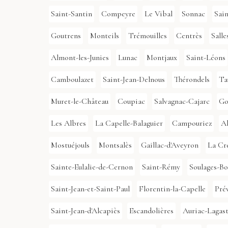
Saint-Santin
Compeyre
Le Vibal
Sonnac
Sai
Goutrens
Monteils
Trémouilles
Centrès
Sall
Almont-les-Junies
Lunac
Montjaux
Saint-Léons
Camboulazet
Saint-Jean-Delnous
Thérondels
Ta
Muret-le-Château
Coupiac
Salvagnac-Cajarc
Go
Les Albres
La Capelle-Balaguier
Campouriez
A
Mostuéjouls
Montsalès
Gaillac-d'Aveyron
La Cr
Sainte-Eulalie-de-Cernon
Saint-Rémy
Soulages-Bo
Saint-Jean-et-Saint-Paul
Florentin-la-Capelle
Pré
Saint-Jean-d'Alcapiès
Escandolières
Auriac-Lagas