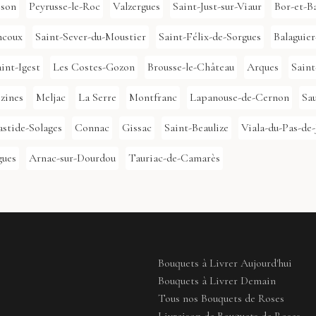
sson
Peyrusse-le-Roc
Valzergues
Saint-Just-sur-Viaur
Bor-et-B
ncoux
Saint-Sever-du-Moustier
Saint-Félix-de-Sorgues
Balaguier
int-Igest
Les Costes-Gozon
Brousse-le-Château
Arques
Saint
zines
Meljac
La Serre
Montfranc
Lapanouse-de-Cernon
Sau
astide-Solages
Connac
Gissac
Saint-Beaulize
Viala-du-Pas-de-
gues
Arnac-sur-Dourdou
Tauriac-de-Camarès
Bouquets à Livrer Aujourd'hui
Bouquets à Livrer Demain
Tous nos Bouquets de Roses