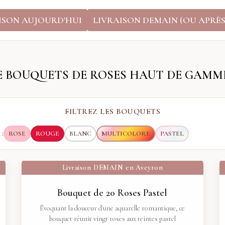
ISON AUJOURD'HUI
LIVRAISON DEMAIN (OU APRÈS
E BOUQUETS DE ROSES HAUT DE GAMM
FILTREZ LES BOUQUETS
:
ROSE
ROUGE
BLANC
MULTICOLORE
PASTEL
Livraison
DEMAIN
en Aveyron
Bouquet de 20 Roses Pastel
Évoquant la douceur d'une aquarelle romantique, ce
bouquet réunit vingt roses aux teintes pastel